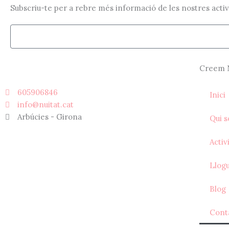
Subscriu-te per a rebre més informació de les nostres activita
Email
Creem 
605906846
Inici
info@nuitat.cat
Arbúcies - Girona
Qui 
Activ
Llog
Blog
Cont