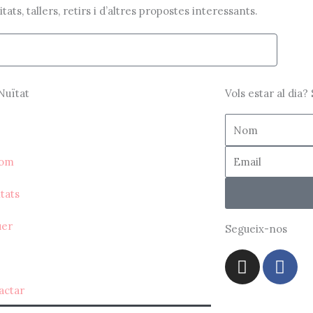
ts, tallers, retirs i d’altres propostes interessants.
Nuïtat
Vols estar al dia?
Nom
Correu
som
itats
uer
Segueix-nos
I
F
n
a
s
c
actar
t
e