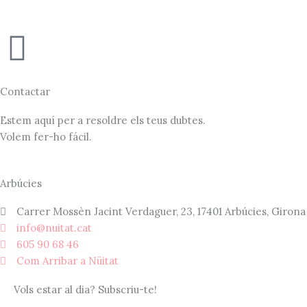
Vés
al
contingut
Contactar
Estem aquí per a resoldre els teus dubtes.
Volem fer-ho fácil.
Arbúcies
Carrer Mossèn Jacint Verdaguer, 23, 17401 Arbúcies, Girona
info@nuitat.cat
605 90 68 46
Com Arribar a Nüitat
Vols estar al dia? Subscriu-te!