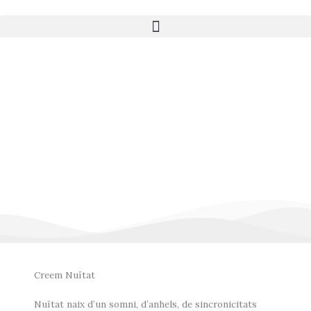
Vés
al
contingut
Sentiment i Visió, Escolta
i Llibertat
Ens dediquem a
la salut
Creem Nuïtat
Nuïtat naix d’un somni, d’anhels, de sincronicitats