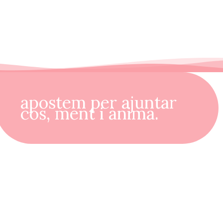
apostem per ajuntar
cos, ment i ànima.